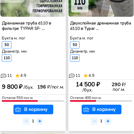
Дренажная труба d110 в
Двухслойная дренажная труба
фильтре TYPAR SF- ...
d110 в Typar ...
Бухта м. пог
Бухта м. пог
50
50
Диаметр, мм
Диаметр, мм
110
110
11
4.9
11
4.9
14 500 ₽
290
₽/
9 800 ₽
196
₽/пог.м.
/бух.
пог.м.
/бух.
Остаток
550
пог.м.
Остаток
400
пог.м.
В корзину
В корзину