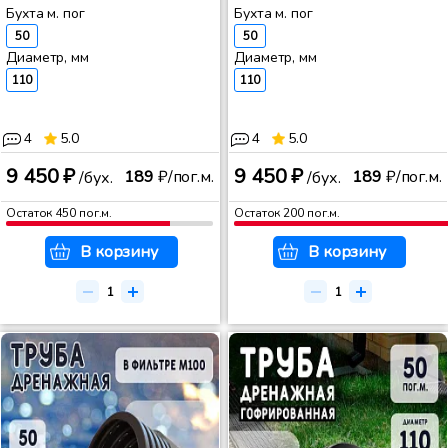
Бухта м. пог
Бухта м. пог
50
50
Диаметр, мм
Диаметр, мм
110
110
4
5.0
4
5.0
9 450 ₽
9 450 ₽
189
₽/пог.м.
189
₽/пог.м.
/бух.
/бух.
Остаток
450
пог.м.
Остаток
200
пог.м.
В корзину
В корзину