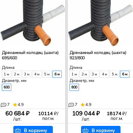
Дренажный колодец (шахта)
Дренажный колодец (шахта)
695/600
923/800
Длина
Длина
1 м
2 м
3 м
4 м
5 м
6 м
1 м
2 м
3 м
4 м
5 м
6 м
Диаметр, мм
Диаметр, мм
600
800
7
4.9
7
4.9
60 684 ₽
109 044 ₽
10114
₽/
18174
₽/
пог.м.
пог.м.
/шт.
/шт.
В корзину
В корзину