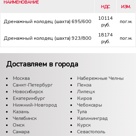
НАИМЕНОВАНИЕ
НДС
ИЗМ.
10114
Дренажный колодец (шахта) 695/600
пог.м.
руб.
18174
Дренажный колодец (шахта) 923/800
пог.м.
руб.
Доставляем в города
Москва
Набережные Челны
Санкт-Петербург
Пенза
Новосибирск
Липецк
Екатеринбург
Киров
Нижний-Новгород
Чебоксары
Казань
Тула
Челябинск
Калининград
Омск
Курск
Самара
Севастополь