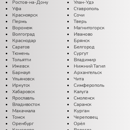
Ростов-на-Дону
Улан-Удэ
Уфа
Ставрополь
Красноярск
Сочи
Пермь
Тверь
Воронеж
Магнитогорск
Волгоград
Иваново
Краснодар
Брянск
Саратов
Белгород
Тюмень
Сургут
Тольятти
Владимир
Ижевск
Нижний Тагил
Барнаул
Архангельск
Ульяновск
Чита
Иркутск
Симферополь
Хабаровск
Калуга
Ярославль
Смоленск
Владивосток
Саранск
Махачкала
Курган
Томск
Череповец
Оренбург
Орёл
Кемерово
Вологда