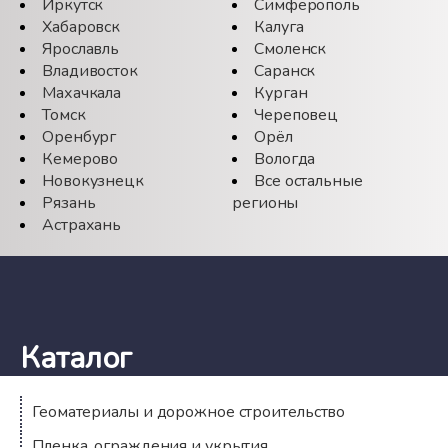
Иркутск
Симферополь
Хабаровск
Калуга
Ярославль
Смоленск
Владивосток
Саранск
Махачкала
Курган
Томск
Череповец
Оренбург
Орёл
Кемерово
Вологда
Новокузнецк
Все остальные
Рязань
регионы
Астрахань
Каталог
Геоматериалы и дорожное строительство
Пленка, ограждения и укрытия