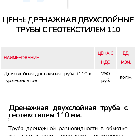
ЦЕНЫ: ДРЕНАЖНАЯ ДВУХСЛОЙНЫЕ
ТРУБЫ С ГЕОТЕКСТИЛЕМ 110
ЦЕНА С
ЕД.
НАИМЕНОВАНИЕ
НДС
ИЗМ.
Двухслойная дренажная труба d110 в
290
пог.м.
Typar-фильтре
руб.
руб
Пр
Дренажная двухслойная труба с
тру
геотекстилем 110 мм.
ы с
Ес
о с
ко
Труба дренажной разновидности в обмотке
для
тр
из геотекстиля: описание, применение,