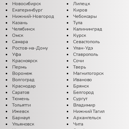
Новосибирск
Липецк
Екатеринбург
Киров
Нижний-Новгород
Чебоксары
Казань
Тула
Челябинск
Калининград
Омск
Курск
Самара
Севастополь
Ростов-на-Дону
Улан-Удэ
Уфа
Ставрополь
Красноярск
Сочи
Пермь
Тверь
Воронеж
Магнитогорск
Волгоград
Иваново
Краснодар
Брянск
Саратов
Белгород
Тюмень
Сургут
Тольятти
Владимир
Ижевск
Нижний Тагил
Барнаул
Архангельск
Ульяновск
Чита