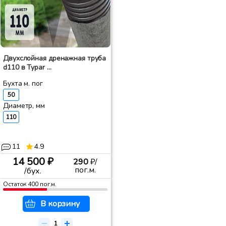
Двухслойная дренажная труба
d110 в Typar ...
Бухта м. пог
50
Диаметр, мм
110
11
4.9
14 500 ₽
290
₽/
пог.м.
/бух.
Остаток
400
пог.м.
В корзину