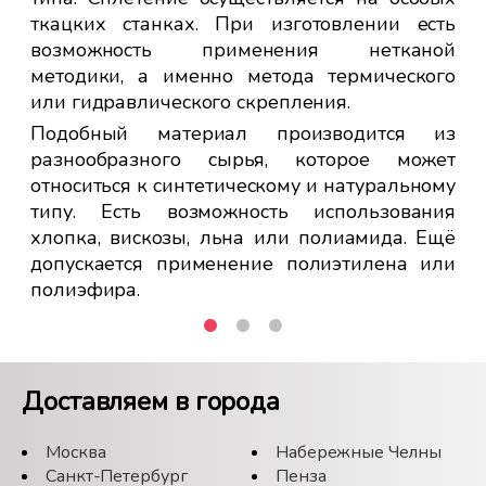
 на
ткацких станках. При изготовлении есть
ьно
возможность применения нетканой
ной
методики, а именно метода термического
тся
Ещ
или гидравлического скрепления.
ита
к
Подобный материал производится из
ого
дв
разнообразного сырья, которое может
вх
относиться к синтетическому и натуральному
ко
типу. Есть возможность использования
Пр
хлопка, вискозы, льна или полиамида. Ещё
об
допускается применение полиэтилена или
че
полиэфира.
же
Доставляем в города
Москва
Набережные Челны
Санкт-Петербург
Пенза