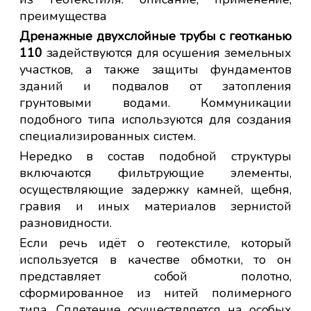
а с
отн
преимущества
той
Дренажные двухслойные трубы с геотканью
вои
110
задействуются для осушения земельных
ить
участков, а также защиты фундаментов
зданий и подвалов от затопления
ы с
грунтовыми водами. Коммуникации
кже
подобного типа используются для создания
ает
специализированных систем.
ги,
Нередко в состав подобной структуры
ния
включаются фильтрующие элементы,
д.
осуществляющие задержку камней, щебня,
ажа
гравия и иных материалов зернистой
бой
разновидности.
Если речь идёт о геотекстиле, который
ы с
используется в качестве обмотки, то он
о у
представляет собой полотно,
емы
сформированное из нитей полимерного
тся
типа. Сплетение осуществляется на особых