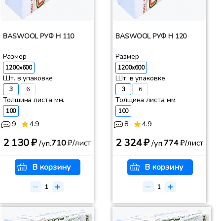
BASWOOL РУФ Н 110
BASWOOL РУФ Н 120
Размер
Размер
1200x600
1200x600
Шт. в упаковке
Шт. в упаковке
3
6
3
6
Толщина листа мм.
Толщина листа мм.
100
100
9
4.9
8
4.9
2 130 ₽
2 324 ₽
710
₽/лист
774
₽/лист
/уп.
/уп.
В корзину
В корзину