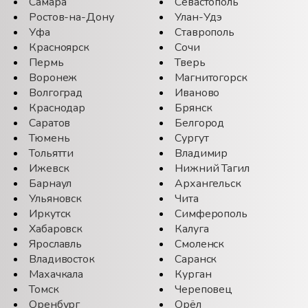
Самара
Севастополь
Ростов-на-Дону
Улан-Удэ
Уфа
Ставрополь
Красноярск
Сочи
Пермь
Тверь
Воронеж
Магнитогорск
Волгоград
Иваново
Краснодар
Брянск
Саратов
Белгород
Тюмень
Сургут
Тольятти
Владимир
Ижевск
Нижний Тагил
Барнаул
Архангельск
Ульяновск
Чита
Иркутск
Симферополь
Хабаровск
Калуга
Ярославль
Смоленск
Владивосток
Саранск
Махачкала
Курган
Томск
Череповец
Оренбург
Орёл