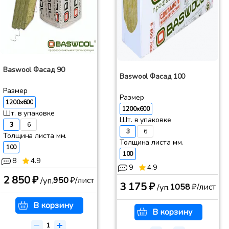
Baswool Фасад 90
Baswool Фасад 100
Размер
Размер
1200x600
1200x600
Шт. в упаковке
Шт. в упаковке
3
6
3
6
Толщина листа мм.
Толщина листа мм.
100
100
8
4.9
9
4.9
2 850 ₽
950
₽/лист
/уп.
3 175 ₽
1058
₽/лист
/уп.
В корзину
В корзину