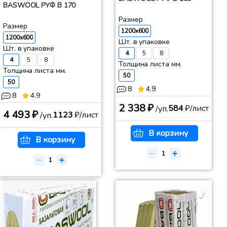
BASWOOL РУФ В 170
Размер
Размер
1200x600
1200x600
Шт. в упаковке
Шт. в упаковке
4
5
8
4
5
8
Толщина листа мм.
Толщина листа мм.
50
50
8
4.9
8
4.9
2 338 ₽
584
₽/лист
/уп.
4 493 ₽
1123
₽/лист
/уп.
В корзину
В корзину