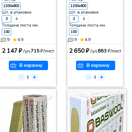
1200x600
1200x600
Шт. в упаковке
Шт. в упаковке
3
6
3
6
Толщина листа мм.
Толщина листа мм.
100
100
9
4.9
9
4.9
2 147 ₽
2 650 ₽
715
₽/лист
883
₽/лист
/уп.
/уп.
В корзину
В корзину