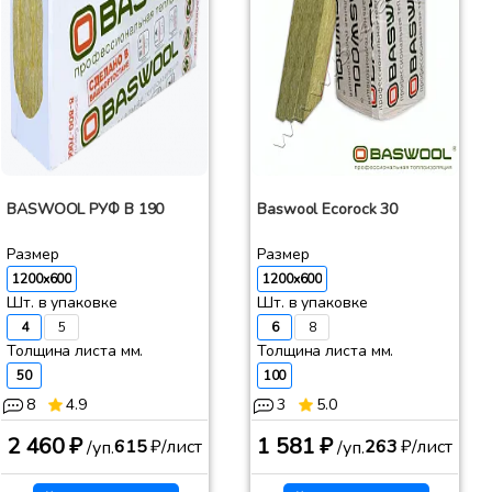
BASWOOL РУФ В 190
Baswool Ecorock 30
Размер
Размер
1200x600
1200x600
Шт. в упаковке
Шт. в упаковке
4
5
6
8
Толщина листа мм.
Толщина листа мм.
50
100
8
4.9
3
5.0
2 460 ₽
1 581 ₽
615
₽/лист
263
₽/лист
/уп.
/уп.