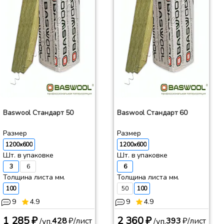
Baswool Стандарт 50
Baswool Стандарт 60
Размер
Размер
1200x600
1200x600
Шт. в упаковке
Шт. в упаковке
3
6
6
Толщина листа мм.
Толщина листа мм.
100
50
100
9
4.9
9
4.9
1 285 ₽
2 360 ₽
428
₽/лист
393
₽/лист
/уп.
/уп.