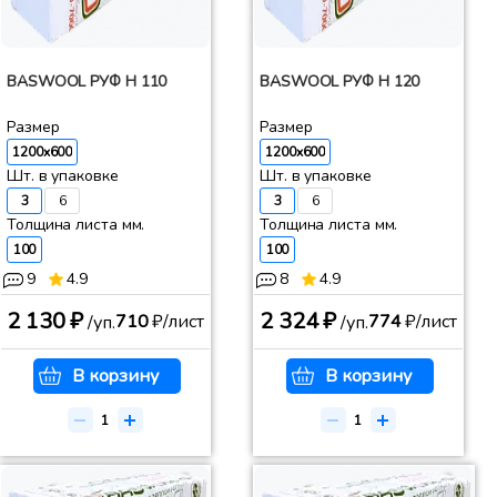
BASWOOL РУФ Н 110
BASWOOL РУФ Н 120
Размер
Размер
1200x600
1200x600
Шт. в упаковке
Шт. в упаковке
3
6
3
6
Толщина листа мм.
Толщина листа мм.
100
100
9
4.9
8
4.9
2 130 ₽
2 324 ₽
710
₽/лист
774
₽/лист
/уп.
/уп.
В корзину
В корзину