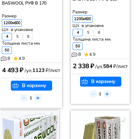
BASWOOL РУФ В 170
Размер
Размер
1200x600
1200x600
Шт. в упаковке
Шт. в упаковке
4
5
8
4
5
8
Толщина листа мм.
Толщина листа мм.
50
50
8
4.9
8
4.9
2 338 ₽
584
₽/лист
/уп.
4 493 ₽
1123
₽/лист
/уп.
В корзину
В корзину