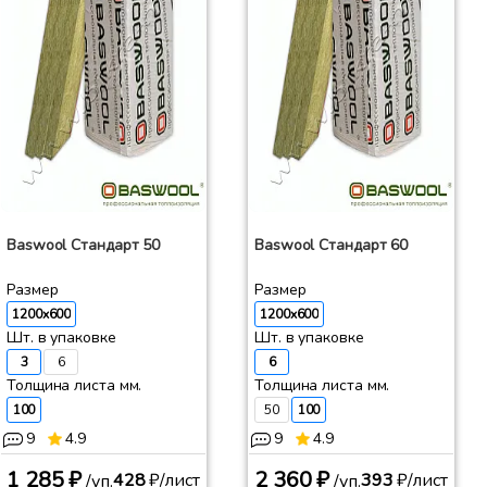
Baswool Стандарт 50
Baswool Стандарт 60
Размер
Размер
1200x600
1200x600
Шт. в упаковке
Шт. в упаковке
3
6
6
Толщина листа мм.
Толщина листа мм.
100
50
100
9
4.9
9
4.9
1 285 ₽
2 360 ₽
428
₽/лист
393
₽/лист
/уп.
/уп.