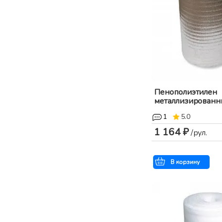
Пенополиэтилен
металлизированный
1
5.0
1 164 ₽
/рул.
В корзину