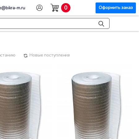
0
Оформить заказ
e@bikra-m.ru
астанию
Новые поступления