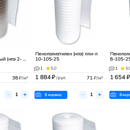
Пенополиэтилен (нпэ) ппи-п
Пенополи
 (нпэ 2- ...
10-105-25
8-105-2
1
5.0
1
5.
1 884 ₽
1 654 ₽
/рул.
38
₽/м²
71
₽/м²
В корзину
В кор