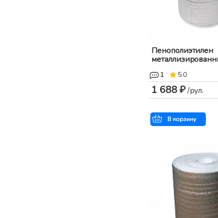
Пенополиэтилен
металлизированный
1
5.0
1 688 ₽
/рул.
В корзину