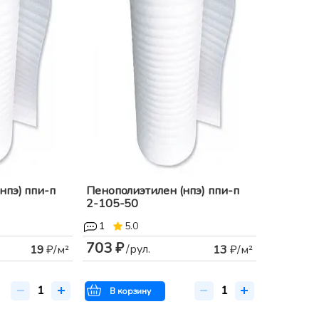
нпэ) ппи-п
Пенополиэтилен (нпэ) ппи-п
2-105-50
1
5.0
703 ₽
/рул.
19
₽/м²
13
₽/м²
В корзину