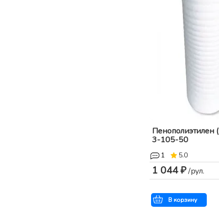
Пенополиэтилен (
3-105-50
1
5.0
1 044 ₽
/рул.
В корзину