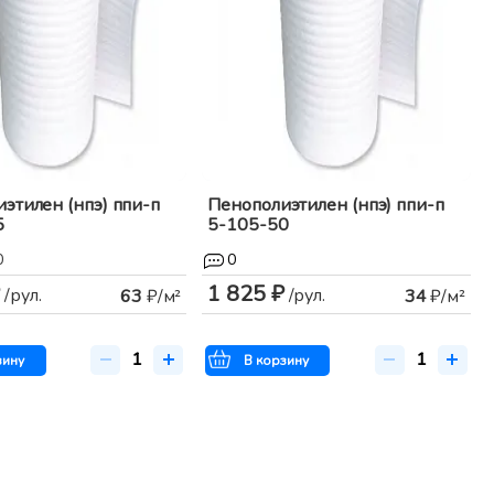
этилен (нпэ) ппи-п
Пенополиэтилен (нпэ) ппи-п
5
5-105-50
0
0
1 825 ₽
/рул.
/рул.
63
₽/м²
34
₽/м²
зину
В корзину