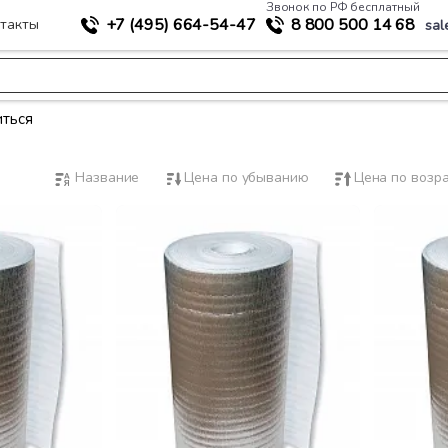
Звонок по РФ бесплатный
+7 (495)
664-54-47
8 800
500 14 68
такты
sal
ться
Название
Цена по убыванию
Цена по возр