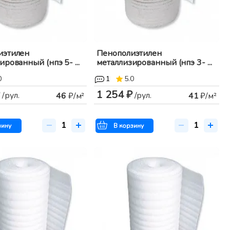
иэтилен
Пенополиэтилен
ированный (нпэ 5- ...
металлизированный (нпэ 3- ...
0
1
5.0
1 254 ₽
/рул.
/рул.
46
₽/м²
41
₽/м²
зину
В корзину