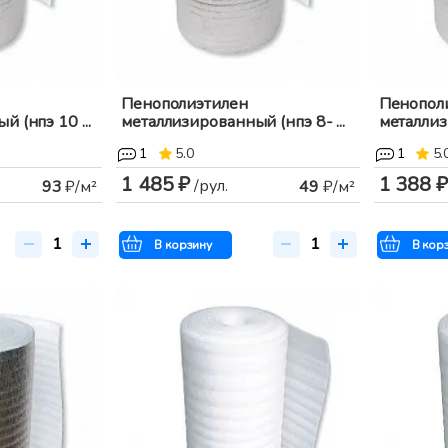
Пенополиэтилен
Пенопол
 (нпэ 10 ...
металлизированный (нпэ 8- ...
металлиз
1
5.0
1
5.
1 485 ₽
1 388 ₽
/рул.
93
₽/м²
49
₽/м²
В корзину
В кор