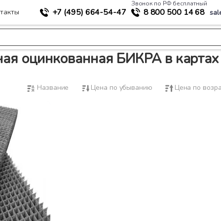
Звонок по РФ бесплатный
+7 (495)
664-54-47
8 800
500 14 68
такты
sal
в картах
ная оцинкованная БИКРА в картах
Название
Цена по убыванию
Цена по возр