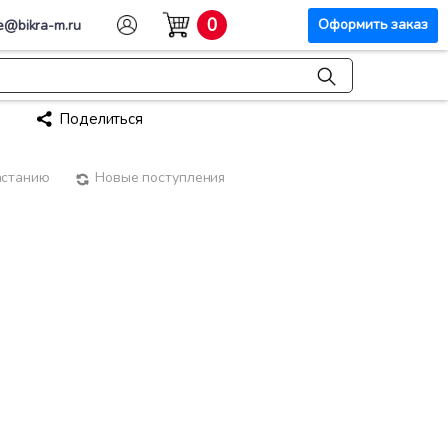
0
Оформить заказ
e@bikra-m.ru
Поделиться
астанию
Новые поступления