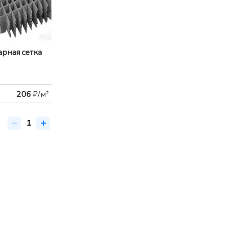
рная сетка
206
₽/м²