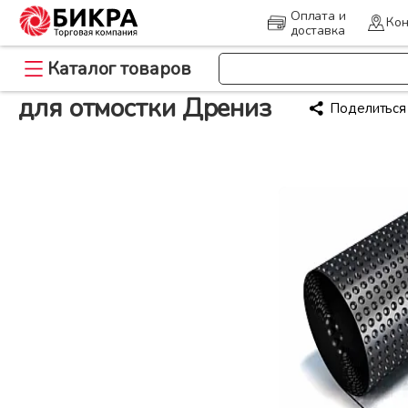
Оплата и
Кон
доставка
>
Каталог товаров
Главная
для отмостки Дрениз
для отмостки Дрениз
Поделиться