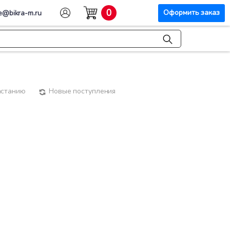
0
Оформить заказ
e@bikra-m.ru
астанию
Новые поступления