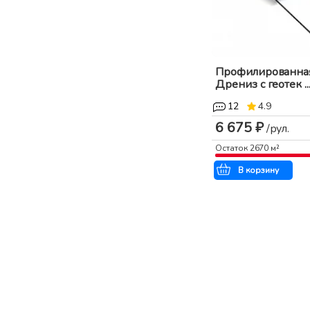
Профилированна
Дрениз с геотек ..
12
4.9
6 675 ₽
/рул.
Остаток
2670
м²
В корзину