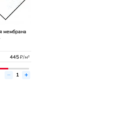
я мембрана
.
445
₽/м²