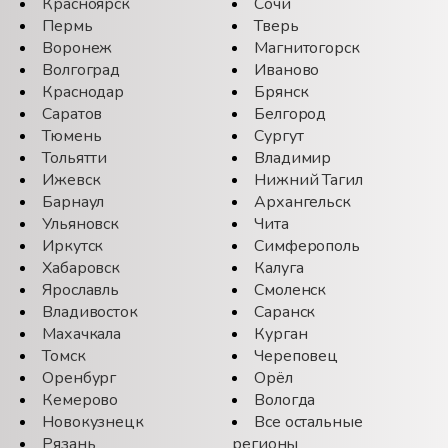
Красноярск
Сочи
Пермь
Тверь
Воронеж
Магнитогорск
Волгоград
Иваново
Краснодар
Брянск
Саратов
Белгород
Тюмень
Сургут
Тольятти
Владимир
Ижевск
Нижний Тагил
Барнаул
Архангельск
Ульяновск
Чита
Иркутск
Симферополь
Хабаровск
Калуга
Ярославль
Смоленск
Владивосток
Саранск
Махачкала
Курган
Томск
Череповец
Оренбург
Орёл
Кемерово
Вологда
Новокузнецк
Все остальные
Рязань
регионы