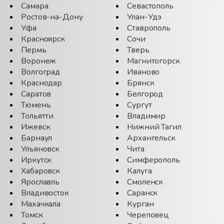
Самара
Севастополь
Ростов-на-Дону
Улан-Удэ
Уфа
Ставрополь
Красноярск
Сочи
Пермь
Тверь
Воронеж
Магнитогорск
Волгоград
Иваново
Краснодар
Брянск
Саратов
Белгород
Тюмень
Сургут
Тольятти
Владимир
Ижевск
Нижний Тагил
Барнаул
Архангельск
Ульяновск
Чита
Иркутск
Симферополь
Хабаровск
Калуга
Ярославль
Смоленск
Владивосток
Саранск
Махачкала
Курган
Томск
Череповец