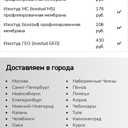
Изостуд МС (Isostud MS)
176
м²
профилированная мембрана
руб.
Изостуд (Isostud) профилированная
206
м²
мембрана
руб.
430
Изостуд ГЕО (Isostud GEO)
м²
руб.
Доставляем в города
Москва
Набережные Челны
Санкт-Петербург
Пенза
Новосибирск
Липецк
Екатеринбург
Киров
Нижний-Новгород
Чебоксары
Казань
Тула
Челябинск
Калининград
Омск
Курск