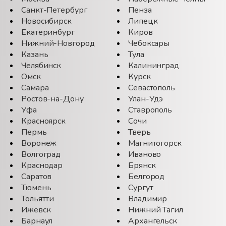
Санкт-Петербург
Пенза
Новосибирск
Липецк
Екатеринбург
Киров
Нижний-Новгород
Чебоксары
Казань
Тула
Челябинск
Калининград
Омск
Курск
Самара
Севастополь
Ростов-на-Дону
Улан-Удэ
Уфа
Ставрополь
Красноярск
Сочи
Пермь
Тверь
Воронеж
Магнитогорск
Волгоград
Иваново
Краснодар
Брянск
Саратов
Белгород
Тюмень
Сургут
Тольятти
Владимир
Ижевск
Нижний Тагил
Барнаул
Архангельск