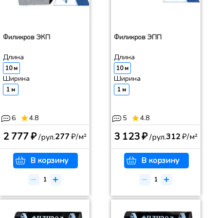
Филикров ЭКП
Филикров ЭПП
Длина
Длина
10 м
10 м
Ширина
Ширина
1 м
1 м
6
4.8
5
4.8
2 777 ₽
3 123 ₽
277
₽/м²
312
₽/м²
/рул.
/рул.
В корзину
В корзину