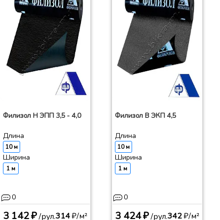
Филизол Н ЭПП 3,5 - 4,0
Филизол В ЭКП 4,5
Длина
Длина
10 м
10 м
Ширина
Ширина
1 м
1 м
0
0
3 142 ₽
3 424 ₽
314
₽/м²
342
₽/м²
/рул.
/рул.