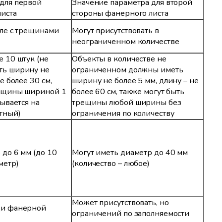
для первой
Значение параметра для второй
иста
стороны фанерного листа
сле с трещинами
Могут присутствовать в
неограниченном количестве
е 10 штук (не
Объекты в количестве не
ть ширину не
ограниченном должны иметь
е более 30 см,
ширину не более 5 мм, длину – не
рещины шириной 1
более 60 см, также могут быть
тывается на
трещины любой ширины без
тный)
ограничения по количеству
 до 6 мм (до 10
Могут иметь диаметр до 40 мм
метр)
(количество – любое)
Может присутствовать, но
ди фанерной
ограничений по заполняемости