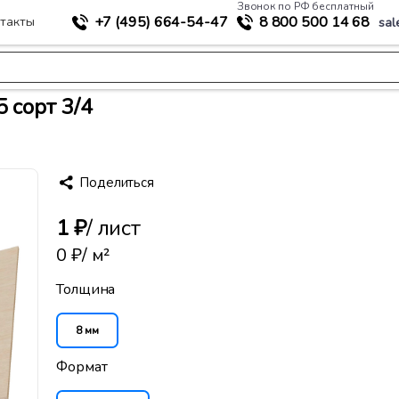
Звонок по РФ бесплатный
+7 (495)
664-54-47
8 800
500 14 68
такты
sal
>
териалы
Березовая фанера ФК 8 мм 1525x1525 сорт 3/4
 сорт 3/4
Поделиться
1 ₽
/ лист
0 ₽
/ м²
Толщина
8 мм
Формат