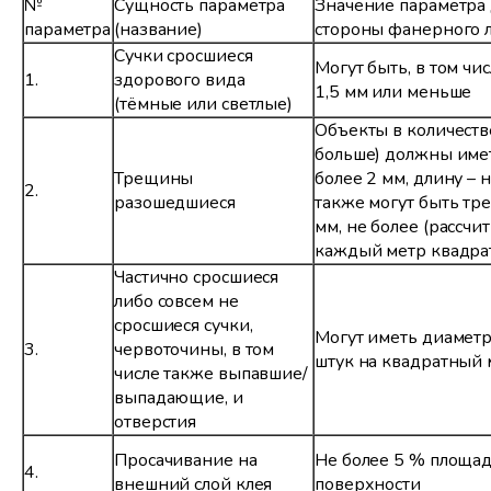
№
Сущность параметра
Значение параметра 
параметра
(название)
стороны фанерного л
Сучки сросшиеся
Могут быть, в том чи
1.
здорового вида
1,5 мм или меньше
(тёмные или светлые)
Объекты в количеств
больше) должны име
Трещины
более 2 мм, длину – н
2.
разошедшиеся
также могут быть т
мм, не более (рассчи
каждый метр квадра
Частично сросшиеся
либо совсем не
сросшиеся сучки,
Могут иметь диаметр
3.
червоточины, в том
штук на квадратный 
числе также выпавшие/
выпадающие, и
отверстия
Просачивание на
Не более 5 % площа
4.
внешний слой клея
поверхности