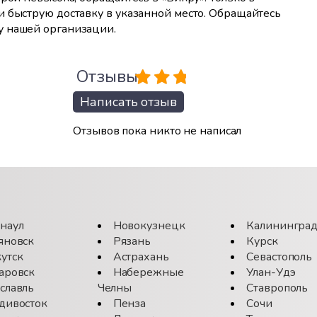
и быструю доставку в указанной место. Обращайтесь
у нашей организации.
Отзывы
Написать отзыв
Отзывов пока никто не написал
наул
Новокузнецк
Калинингра
яновск
Рязань
Курск
утск
Астрахань
Севастополь
аровск
Набережные
Улан-Удэ
славль
Челны
Ставрополь
дивосток
Пенза
Сочи