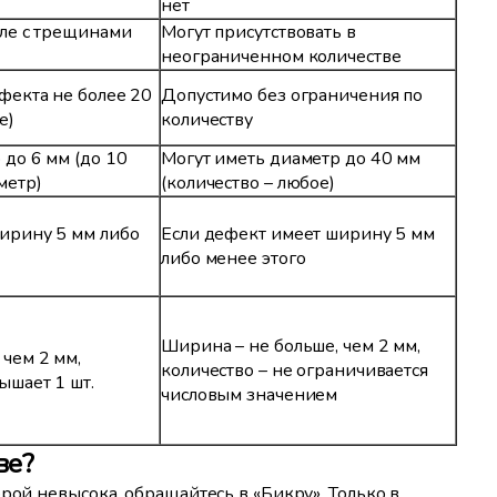
нет
сле с трещинами
Могут присутствовать в
неограниченном количестве
ефекта не более 20
Допустимо без ограничения по
е)
количеству
 до 6 мм (до 10
Могут иметь диаметр до 40 мм
метр)
(количество – любое)
ирину 5 мм либо
Если дефект имеет ширину 5 мм
либо менее этого
Ширина – не больше, чем 2 мм,
 чем 2 мм,
количество – не ограничивается
ышает 1 шт.
числовым значением
ве?
рой невысока, обращайтесь в «Бикру». Только в