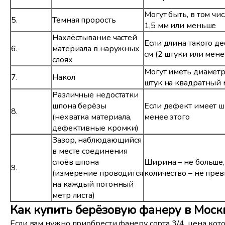
Могут быть, в том чи
5.
Тёмная прорость
1,5 мм или меньше
Нахлёстывание частей
Если длина такого д
6.
материала в наружных
см (2 штуки или мене
слоях
Могут иметь диаметр
7.
Накол
штук на квадратный 
Различные недостатки
шпона берёзы
Если дефект имеет ш
8.
(нехватка материала,
менее этого
дефективные кромки)
Зазор, наблюдающийся
в месте соединения
слоёв шпона
Ширина – не больше,
9.
(измерение проводится
количество – не прев
на каждый погонный
метр листа)
Как купить берёзовую фанеру в Моск
Если вам нужно приобрести фанеру сорта 3/4, цена кото