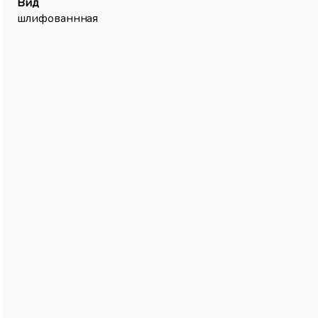
Вид
шлифованнная