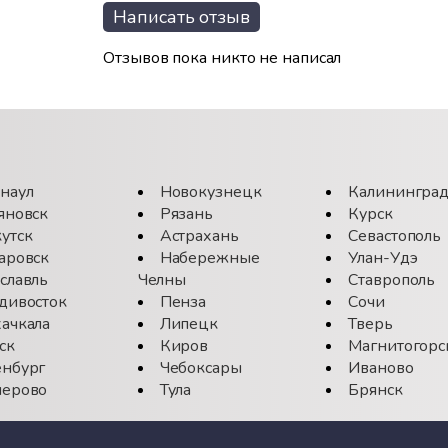
Написать отзыв
Отзывов пока никто не написал
наул
Новокузнецк
Калинингра
яновск
Рязань
Курск
утск
Астрахань
Севастополь
аровск
Набережные
Улан-Удэ
славль
Челны
Ставрополь
дивосток
Пенза
Сочи
ачкала
Липецк
Тверь
ск
Киров
Магнитогорс
нбург
Чебоксары
Иваново
ерово
Тула
Брянск