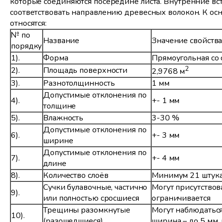
которые соединяются посередине листа. Внутренние в
соответствовать направлению древесных волокон. К о
относятся:
№ по
Название
Значение свойств
порядку
1).
Форма
Прямоугольная со 
2
2).
Площадь поверхности
2,9768 м
3).
Разнотолщинность
1 мм
Допустимые отклонения по
4).
+- 1 мм
толщине
5).
Влажность
3-30 %
Допустимые отклонения по
6).
+- 3 мм
ширине
Допустимые отклонения по
7).
+- 4 мм
длине
8).
Количество слоёв
Минимум 21 штук
Сучки булавочные, частично
Могут присутствова
9).
или полностью сросшиеся
ограничивается
Трещины разомкнутые
Могут наблюдаться
10).
(разошедшиеся)
ширина – до 5 мм,