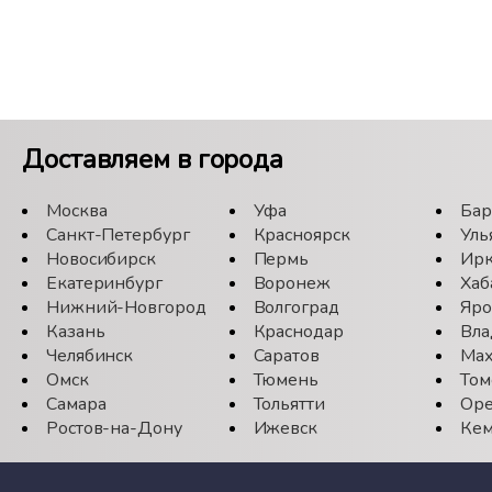
Доставляем в города
Москва
Уфа
Бар
Санкт-Петербург
Красноярск
Уль
Новосибирск
Пермь
Ирк
Екатеринбург
Воронеж
Хаб
Нижний-Новгород
Волгоград
Яро
Казань
Краснодар
Вла
Челябинск
Саратов
Мах
Омск
Тюмень
Том
Самара
Тольятти
Оре
Ростов-на-Дону
Ижевск
Кем