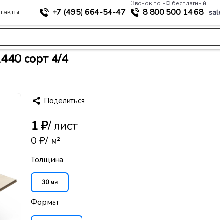
Звонок по РФ бесплатный
+7 (495)
664-54-47
8 800
500 14 68
такты
sal
>
териалы
Березовая фанера ФСФ 30 мм 1220x2440 сорт 4/4
440 сорт 4/4
Поделиться
1 ₽
/ лист
0 ₽
/ м²
Толщина
30 мм
Формат