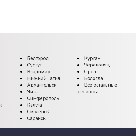
д
Белгород
Курган
Сургут
Череповец
Владимир
Орёл
Нижний Тагил
Вологда
Архангельск
Все остальные
Чита
регионы
Симферополь
к
Калуга
Смоленск
Саранск