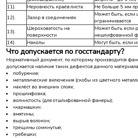
11).
Неровность краёв листа
Не больше 5 мм п
Может быть, если 
12).
Зазор в соединениях
ограничивается
Шероховатость на
Может быть если р
13).
поверхности
нешлифованной фа
14).
Наколы
Могут быть, если и
Что допускается по госстандарту?
Нормативный документ, по которому производится фане
допускается наличие таких дефектов данного материала
побурение;
металлические включения (скобы из цветного металла
нахлёст во внешних слоях;
прошлифовка;
волнистость (для отшлифованной фанеры);
«кармашки»;
вмятины;
вырыв волокон;
трещины сомкнутые;
гребешки;