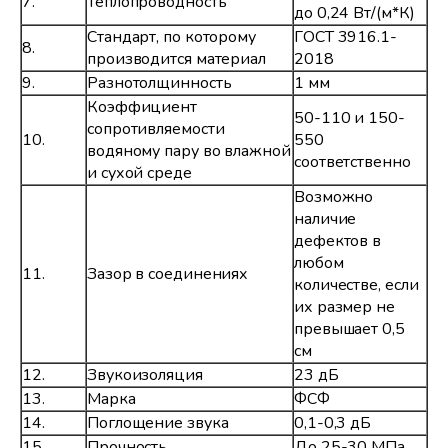
7.
Теплопроводность
до 0,24 Вт/(м*К)
Стандарт, по которому
ГОСТ 3916.1-
8.
производится материал
2018
9.
Разнотолщинность
1 мм
Коэффициент
50-110 и 150-
сопротивляемости
10.
550
водяному пару во влажной
соответственно
и сухой среде
Возможно
наличие
дефектов в
любом
11.
Зазор в соединениях
количестве, если
их размер не
превышает 0,5
см
12.
Звукоизоляция
23 дБ
13.
Марка
ФСФ
14.
Поглощение звука
0,1-0,3 дБ
15.
Прочность
До 25-30 МПа