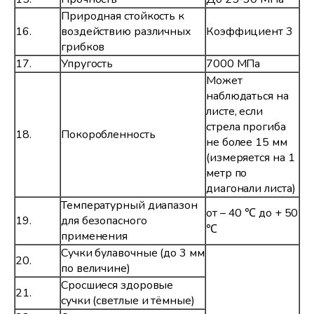
Природная стойкость к
16.
воздействию различных
Коэффициент 3
грибков
17.
Упругость
7000 МПа
Может
наблюдаться на
листе, если
стрела прогиба
18.
Покоробленность
не более 15 мм
(измеряется на 1
метр по
диагонали листа)
Температурный диапазон
от – 40 ℃ до + 50
19.
для безопасного
℃
применения
Сучки булавочные (до 3 мм
20.
по величине)
Сросшиеся здоровые
21.
сучки (светлые и тёмные)