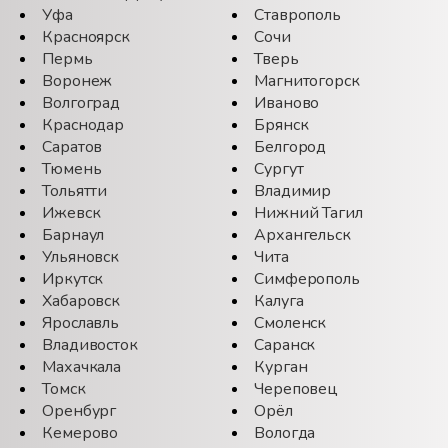
Уфа
Ставрополь
Красноярск
Сочи
Пермь
Тверь
Воронеж
Магнитогорск
Волгоград
Иваново
Краснодар
Брянск
Саратов
Белгород
Тюмень
Сургут
Тольятти
Владимир
Ижевск
Нижний Тагил
Барнаул
Архангельск
Ульяновск
Чита
Иркутск
Симферополь
Хабаровск
Калуга
Ярославль
Смоленск
Владивосток
Саранск
Махачкала
Курган
Томск
Череповец
Оренбург
Орёл
Кемерово
Вологда