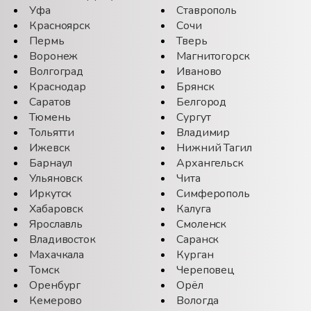
Уфа
Ставрополь
Красноярск
Сочи
Пермь
Тверь
Воронеж
Магнитогорск
Волгоград
Иваново
Краснодар
Брянск
Саратов
Белгород
Тюмень
Сургут
Тольятти
Владимир
Ижевск
Нижний Тагил
Барнаул
Архангельск
Ульяновск
Чита
Иркутск
Симферополь
Хабаровск
Калуга
Ярославль
Смоленск
Владивосток
Саранск
Махачкала
Курган
Томск
Череповец
Оренбург
Орёл
Кемерово
Вологда