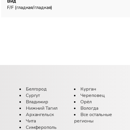
Вид
F/F (гладкая/гладкая)
д
Белгород
Курган
Сургут
Череповец
Владимир
Орёл
Нижний Тагил
Вологда
Архангельск
Все остальные
Чита
регионы
Симферополь