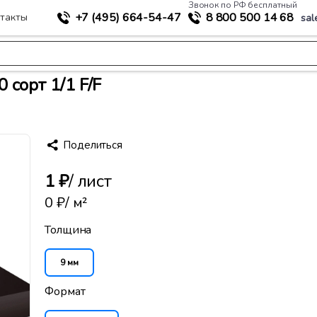
Звонок по РФ бесплатный
+7 (495)
664-54-47
8 800
500 14 68
такты
sal
>
териалы
Ламинированная фанера 9x1220x2440 сорт 1/1 F/F
сорт 1/1 F/F
Поделиться
1 ₽
/ лист
0 ₽
/ м²
Толщина
9 мм
Формат