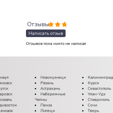
Отзывы
Написать отзыв
Отзывов пока никто не написал
наул
Новокузнецк
Калинингра
яновск
Рязань
Курск
утск
Астрахань
Севастополь
аровск
Набережные
Улан-Удэ
славль
Челны
Ставрополь
дивосток
Пенза
Сочи
ачкала
Липецк
Тверь