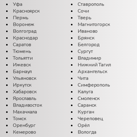
Уфа
Ставрополь
Красноярск
Сочи
Пермь
Тверь
Воронеж
Магнитогорск
Волгоград
Иваново
Краснодар
Брянск
Саратов
Белгород
Тюмень
Сургут
Тольятти
Владимир
Ижевск
Нижний Тагил
Барнаул
Архангельск
Ульяновск
Чита
Иркутск
Симферополь
Хабаровск
Калуга
Ярославль
Смоленск
Владивосток
Саранск
Махачкала
Курган
Томск
Череповец
Оренбург
Орёл
Кемерово
Вологда