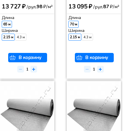
13 727 ₽
13 095 ₽
98
₽/м²
87
₽/м²
/рул.
/рул.
Длина
Длина
65 м
70 м
Ширина
Ширина
2.15 м
4.3 м
2.15 м
4.3 м
В корзину
В корзину