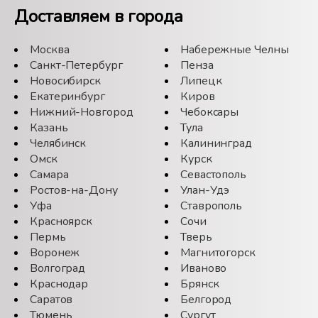
Доставляем в города
Москва
Набережные Челны
Санкт-Петербург
Пенза
Новосибирск
Липецк
Екатеринбург
Киров
Нижний-Новгород
Чебоксары
Казань
Тула
Челябинск
Калининград
Омск
Курск
Самара
Севастополь
Ростов-на-Дону
Улан-Удэ
Уфа
Ставрополь
Красноярск
Сочи
Пермь
Тверь
Воронеж
Магнитогорск
Волгоград
Иваново
Краснодар
Брянск
Саратов
Белгород
Тюмень
Сургут