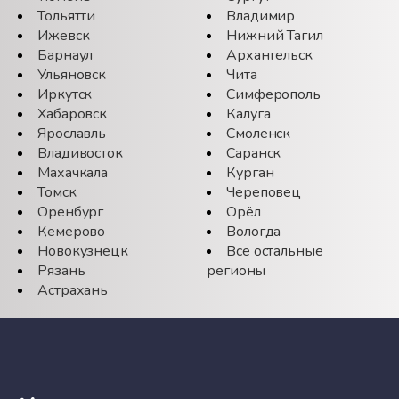
Тольятти
Владимир
Ижевск
Нижний Тагил
Барнаул
Архангельск
Ульяновск
Чита
Иркутск
Симферополь
Хабаровск
Калуга
Ярославль
Смоленск
Владивосток
Саранск
Махачкала
Курган
Томск
Череповец
Оренбург
Орёл
Кемерово
Вологда
Новокузнецк
Все остальные
Рязань
регионы
Астрахань