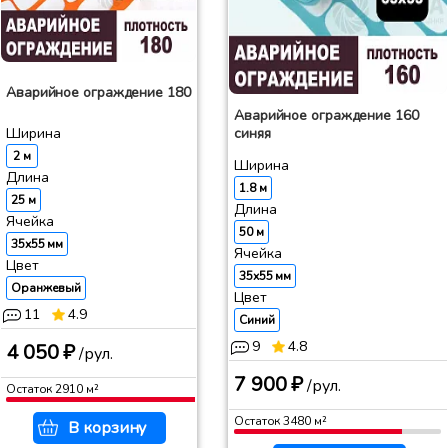
Аварийное ограждение 180
Аварийное ограждение 160
синяя
Ширина
2 м
Ширина
Длина
1.8 м
25 м
Длина
Ячейка
50 м
35x55 мм
Ячейка
Цвет
35x55 мм
Оранжевый
Цвет
11
4.9
Синий
9
4.8
4 050 ₽
/рул.
7 900 ₽
/рул.
Остаток
2910
м²
Остаток
3480
м²
В корзину