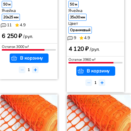
50 м
50 м
Ячейка
Ячейка
20x25 мм
35x30 мм
Цвет
11
4.9
Оранжевый
6 250 ₽
/рул.
9
4.9
Остаток
3000
м²
4 120 ₽
/рул.
В корзину
Остаток
3960
м²
В корзину