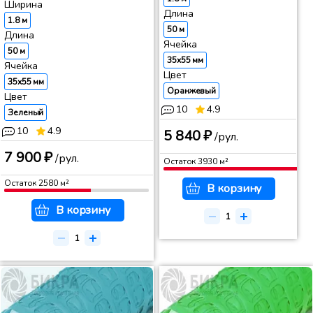
Ширина
Длина
1.8 м
50 м
Длина
Ячейка
50 м
35x55 мм
Ячейка
Цвет
35x55 мм
Оранжевый
Цвет
10
4.9
Зеленый
10
4.9
5 840 ₽
/рул.
7 900 ₽
/рул.
Остаток
3930
м²
Остаток
2580
м²
В корзину
В корзину