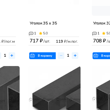
Уголок 35 х 35
Уголок 3
1
5.0
1
5.
717 ₽
708 ₽
/шт.
/
1
₽/пог.м
119
₽/м.пог.
В корзину
В кор