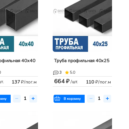
рофильная 40х40
Труба профильная 40х25
0
3
5.0
664 ₽
шт.
/шт.
137
₽/пог.м
110
₽/пог.м
зину
В корзину