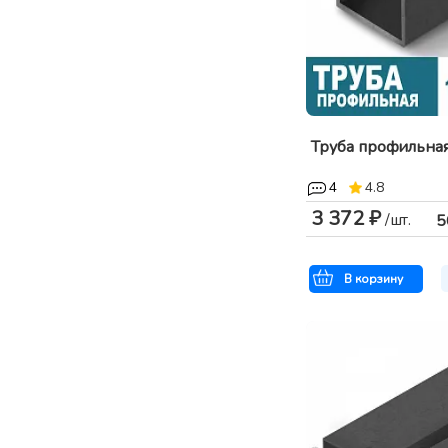
Труба профильна
4
4.8
3 372 ₽
/шт.
5
В корзину