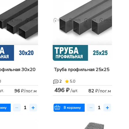
рофильная 30х20
Труба профильная 25х25
0
2
5.0
496 ₽
шт.
/шт.
96
₽/пог.м
82
₽/пог.м
зину
В корзину