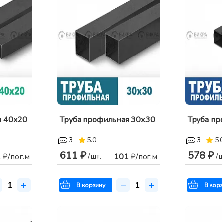
я 40х20
Труба профильная 30х30
Труба п
3
5.0
3
5.
611 ₽
578 ₽
/шт.
/
1
₽/пог.м
101
₽/пог.м
В корзину
В кор