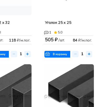
2 х 32
Уголок 25 х 25
0
1
5.0
505 ₽
шт.
/шт.
118
₽/м.пог.
84
₽/м.пог.
зину
В корзину