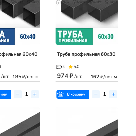
рофильная 60х40
Труба профильная 60х30
8
4
5.0
974 ₽
/шт.
/шт.
185
₽/пог.м
162
₽/пог.м
зину
В корзину