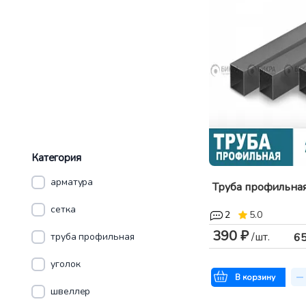
Категория
арматура
Труба профильна
сетка
2
5.0
390 ₽
/шт.
труба профильная
6
уголок
В корзину
швеллер