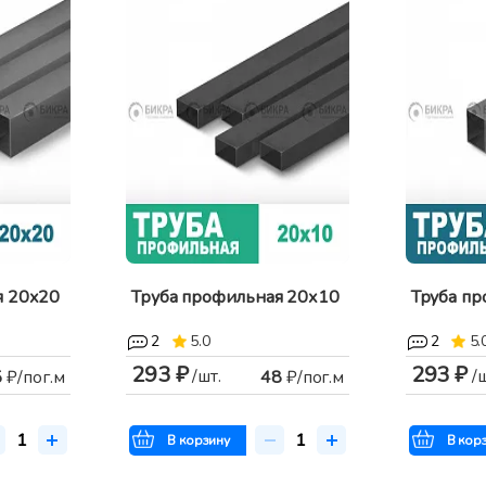
я 20х20
Труба профильная 20х10
Труба п
2
5.0
2
5.
293 ₽
293 ₽
/шт.
/
5
₽/пог.м
48
₽/пог.м
В корзину
В кор