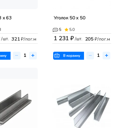
3 х 63
Уголок 50 х 50
8
5
5.0
1 231 ₽
/шт.
/шт.
321
₽/пог.м
205
₽/пог.м
зину
В корзину