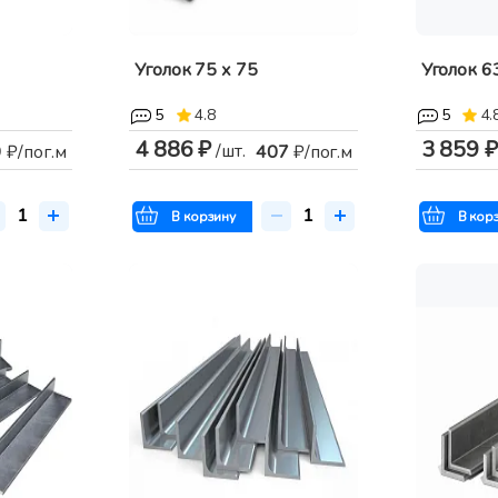
Уголок 75 х 75
Уголок 6
5
4.8
5
4.
4 886 ₽
3 859 ₽
/шт.
9
₽/пог.м
407
₽/пог.м
В корзину
В кор