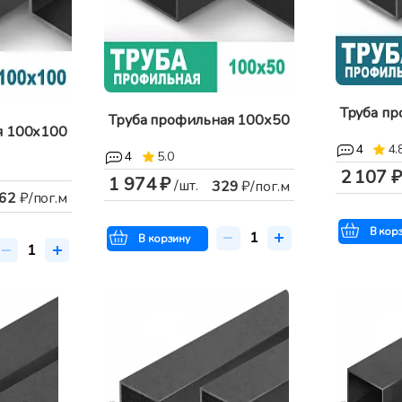
Труба п
Труба профильная 100х50
я 100х100
4
4.
4
5.0
2 107 ₽
1 974 ₽
/шт.
329
₽/пог.м
62
₽/пог.м
В кор
В корзину