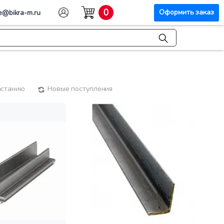
0
Оформить заказ
e@bikra-m.ru
астанию
Новые поступления