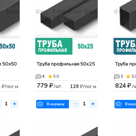
я 50х50
Труба профильная 50х25
Труба п
4
5.0
3
5.
779 ₽
824 ₽
/шт.
/
4
₽/пог.м
129
₽/пог.м
В корзину
В кор