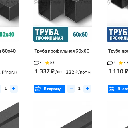
я 80х40
Труба профильная 60х60
Труба п
4
5.0
4
4.
1 337 ₽
1 110 ₽
/шт.
1
₽/пог.м
222
₽/пог.м
В корзину
В кор