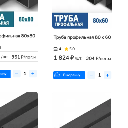
рофильная 80х80
Труба профильная 80 х 60
8
4
5.0
/шт.
1 824 ₽
351
₽/пог.м
/шт.
304
₽/пог.м
зину
В корзину