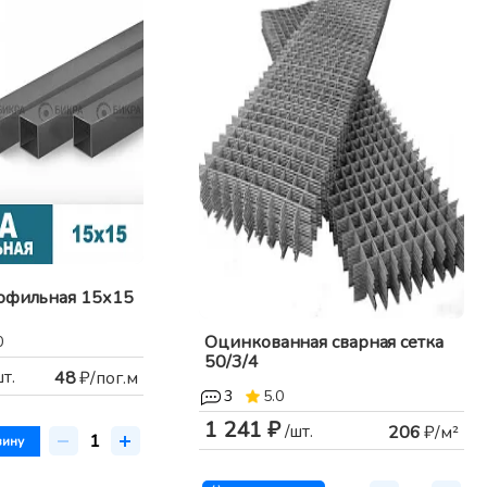
рофильная 15х15
Оцинкованная сварная сетка
0
50/3/4
шт.
48
₽/пог.м
3
5.0
1 241 ₽
/шт.
206
₽/м²
зину