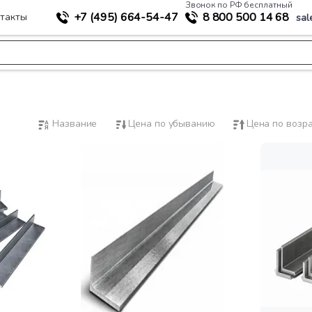
Звонок по РФ бесплатный
+7 (495)
664-54-47
8 800
500 14 68
такты
sal
Название
Цена по убыванию
Цена по возр